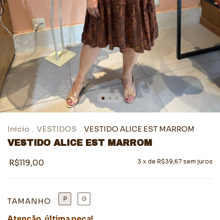
Início
VESTIDOS
VESTIDO ALICE EST MARROM
.
.
VESTIDO ALICE EST MARROM
R$119,00
3
x de
R$39,67
sem juros
P
G
TAMANHO
Atenção, última peça!