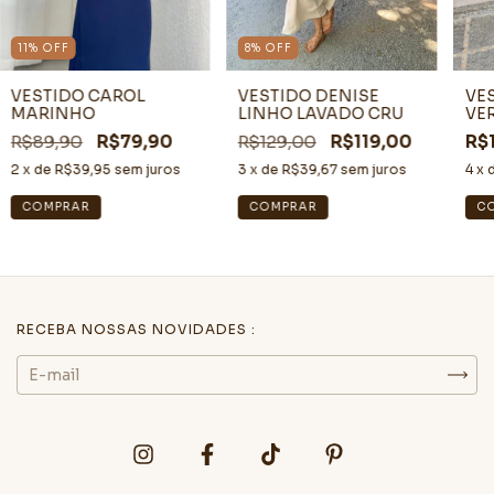
11
%
OFF
8
%
OFF
VESTIDO CAROL
VESTIDO DENISE
VE
MARINHO
LINHO LAVADO CRU
VE
R$89,90
R$79,90
R$129,00
R$119,00
R$
2
x de
R$39,95
sem juros
3
x de
R$39,67
sem juros
4
x 
COMPRAR
COMPRAR
C
RECEBA NOSSAS NOVIDADES :