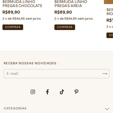
BERMUDA LINHO
BERMUDA LINHO
PREGAS CHOCOLATE
PREGAS AREIA
BE
R$89,90
R$89,90
MO
2
x de
R$44,95
sem juros
2
x de
R$44,95
sem juros
R$
2
x 
COMPRAR
COMPRAR
C
RECEBA NOSSAS NOVIDADES :
CATEGORIAS