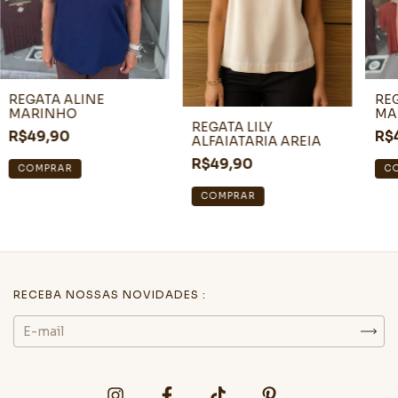
REGATA ALINE
RE
MARINHO
MA
REGATA LILY
R$49,90
R$
ALFAIATARIA AREIA
R$49,90
COMPRAR
C
COMPRAR
RECEBA NOSSAS NOVIDADES :